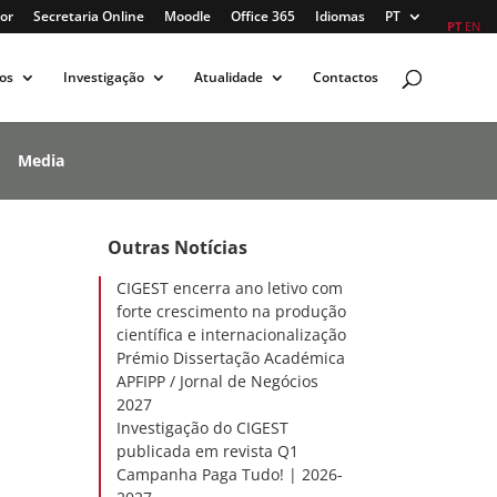
or
Secretaria Online
Moodle
Office 365
Idiomas
PT
PT
EN
os
Investigação
Atualidade
Contactos
Media
Outras Notícias
CIGEST encerra ano letivo com
forte crescimento na produção
científica e internacionalização
Prémio Dissertação Académica
APFIPP / Jornal de Negócios
2027
Investigação do CIGEST
publicada em revista Q1
Campanha Paga Tudo! | 2026-