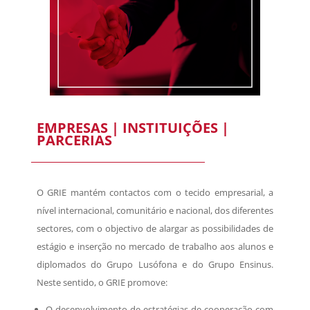
EMPRESAS | INSTITUIÇÕES |
PARCERIAS
O GRIE mantém contactos com o tecido empresarial, a
nível internacional, comunitário e nacional, dos diferentes
sectores, com o objectivo de alargar as possibilidades de
estágio e inserção no mercado de trabalho aos alunos e
diplomados do Grupo Lusófona e do Grupo Ensinus.
Neste sentido, o GRIE promove:
O desenvolvimento de estratégias de cooperação com