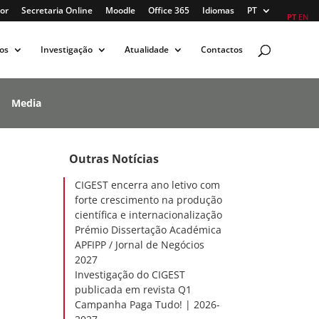
or
Secretaria Online
Moodle
Office 365
Idiomas
PT
PT
EN
os
Investigação
Atualidade
Contactos
Media
Outras Notícias
CIGEST encerra ano letivo com
forte crescimento na produção
científica e internacionalização
Prémio Dissertação Académica
APFIPP / Jornal de Negócios
2027
Investigação do CIGEST
publicada em revista Q1
Campanha Paga Tudo! | 2026-