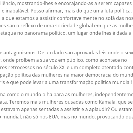
ilêncio, mostrando-lhes e encorajando-as a serem capazes
e inabalável. Posso afirmar, mais do que uma luta política,
 a que estamos a assistir confortavelmente no sofá das no
ções são o reflexo de uma sociedade global em que as mulhe
staque no panorama político, um lugar onde lhes é dada a
e antagonismos. De um lado são aprovadas leis onde o sex
ar, onde proíbem a sua voz em público, como acontece no
res retrocessos no século XXI e um completo atentado con
ipação política das mulheres na maior democracia do mund
is e que pode levar a uma transformação política mundial!
 forma como o mundo olha para as mulheres, independentem
ndidata. Teremos mais mulheres ousadas como Kamala, que se
 estavam apenas sentadas a assistir e a aplaudir? Ou esta
o mundial, não só nos EUA, mas no mundo, provocando qu