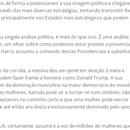
is de forma a potenciarem a sua imagem política e chegar
ravés das mais diversas estratégias, tentando transmitir-lh
a, principalmente nos Estados mais estratégicos que podem
singela análise política, é mais do que isso. É uma análise
, um olhar sobre como podemos estar prestes a presencia
Harris assumiu o comando destas Presidenciais e substitu
io da corrida, a mesma deu um
sprint
em direção à meta e
dem fazer frente a homens como Donald Trump. A sua
 o fim da dominação masculina na maior democracia do mund
s mulheres. Kamala pode vir a tornar-se num símbolo, não
e estamos no caminho certo e que uma mulher pode vence
e até então era único e exclusivamente dominado pelo sex
UA, certamente, assumirá a voz de milhões de mulheres qu