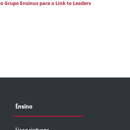
o Grupo Ensinus para a Link to Leaders
Ensino
Licenciaturas