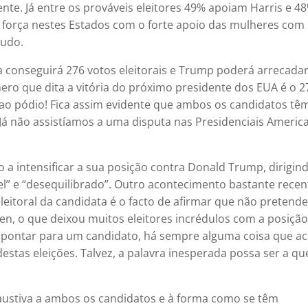
nte. Já entre os prováveis eleitores 49% apoiam Harris e 4
força nestes Estados com o forte apoio das mulheres com
tudo.
 conseguirá 276 votos eleitorais e Trump poderá arrecada
ero que dita a vitória do próximo presidente dos EUA é o 2
o pódio! Fica assim evidente que ambos os candidatos tê
Já não assistíamos a uma disputa nas Presidenciais Americ
 a intensificar a sua posição contra Donald Trump, dirigin
l” e “desequilibrado”. Outro acontecimento bastante recen
itoral da candidata é o facto de afirmar que não pretend
den, o que deixou muitos eleitores incrédulos com a posiçã
 apontar para um candidato, há sempre alguma coisa que a
tas eleições. Talvez, a palavra inesperada possa ser a qu
xaustiva a ambos os candidatos e à forma como se têm