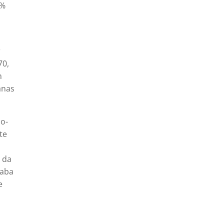
8%
r
70,
m
anas
do-
te
e
o da
caba
e