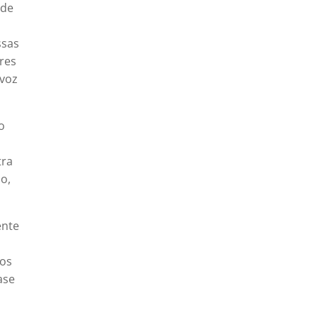
 de
ssas
res
 voz
o
tra
o,
ente
mos
ase