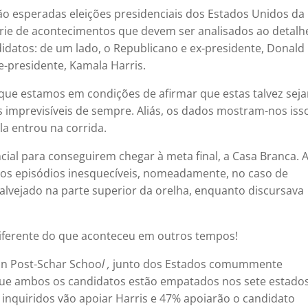
o esperadas eleições presidenciais dos Estados Unidos da
rie de acontecimentos que devem ser analisados ao detalh
idatos: de um lado, o Republicano e ex-presidente, Donald
e-presidente, Kamala Harris.
que estamos em condições de afirmar que estas talvez sej
s imprevisíveis de sempre. Aliás, os dados mostram-nos iss
a entrou na corrida.
ial para conseguirem chegar à meta final, a Casa Branca. 
os episódios inesquecíveis, nomeadamente, no caso de
lvejado na parte superior da orelha, enquanto discursava
 diferente do que aconteceu em outros tempos!
n Post-Schar Schoo
l ,
junto dos Estados comummente
que ambos os candidatos estão empatados nos sete estado
inquiridos vão apoiar Harris e 47% apoiarão o candidato