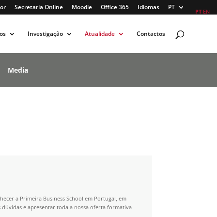
or
Secretaria Online
Moodle
Office 365
Idiomas
PT
PT
EN
os
Investigação
Atualidade
Contactos
Media
hecer a Primeira Business School em Portugal, em
s dúvidas e apresentar toda a nossa oferta formativa