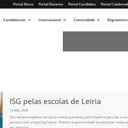
Portal Aluno
Portal Docente
Portal Candidato
Portal Colaborad
Candidaturas
Internacional
Comunidade
Regulament
ISG pelas escolas de Leiria
12 Mai, 2024
Esta semana viajámos até Leiria e ainda passámos pela Amadora para dar a con
parceria com a Inspiring Future. Tivemos a oportunidade de esclarecer todas a
aos alunos e...