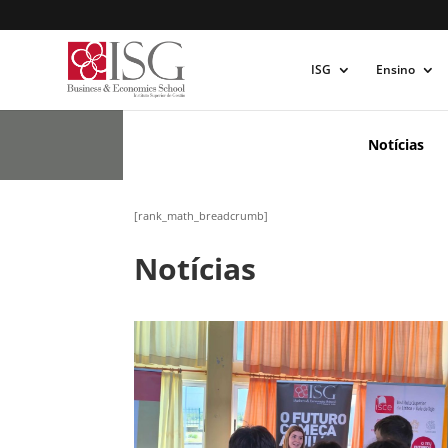
ISG
Ensino
Notícias
[rank_math_breadcrumb]
Notícias