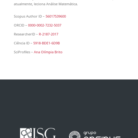
atualmente, leciona Análise Matemática.
Scopus Author ID –
56017539600
ORCID –
0000-0002-7232-5037
ResearcherID –
R-2187-2017
Ciência ID –
5918-BDE1-6D9B
SciProfiles –
Ana Olímpia Brito