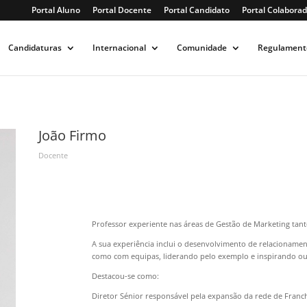
Portal Aluno
Portal Docente
Portal Candidato
Portal Colaborad
Candidaturas
Internacional
Comunidade
Regulament
João Firmo
Docente
Professor experiente nas áreas de Gestão de Marketing tan
A sua experiência inclui o desenvolvimento de relacionament
como com equipas, liderando pelo exemplo e inspirando ou
Destacou-se como:
Diretor Sénior responsável pela expansão da rede de Franch