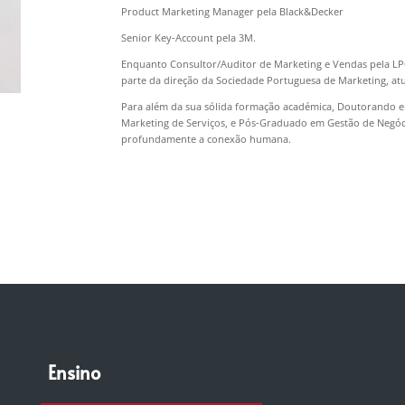
Product Marketing Manager pela Black&Decker
Senior Key-Account pela 3M.
Enquanto Consultor/Auditor de Marketing e Vendas pela LPC
parte da direção da Sociedade Portuguesa de Marketing, at
Para além da sua sólida formação académica, Doutorando 
Marketing de Serviços, e Pós-Graduado em Gestão de Negócio
profundamente a conexão humana.
Ensino