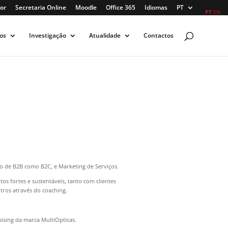
or
Secretaria Online
Moodle
Office 365
Idiomas
PT
PT
EN
os
Investigação
Atualidade
Contactos
to de B2B como B2C, e Marketing de Serviços.
os fortes e sustentáveis, tanto com clientes
tros através do coaching.
ising da marca MultiOpticas.