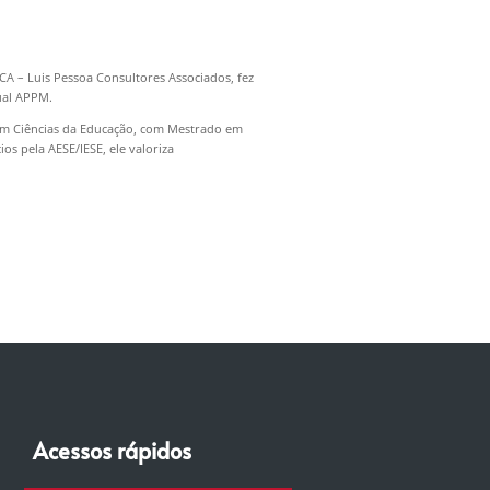
A – Luis Pessoa Consultores Associados, fez
ual APPM.
em Ciências da Educação, com Mestrado em
s pela AESE/IESE, ele valoriza
Acessos rápidos