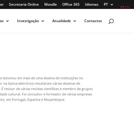
or
Secretaria Online
Moodle
Office 365
Idiomas
PT
PT
EN
os
Investigação
Atualidade
Contactos
 e lecionou em mais de uma dezena de instituições na
 na banca eletrónica resultaram várias dezenas de
 É revisor de várias revistas científicas e membro de grupos
dade cultural. Foi consultor e formador de várias empresas
ento, em Portugal, Espanha e Moçambique.