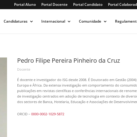
Portal Aluno
Portal Docente
Portal Candidato
Portal Colaborad
Candidaturas
Internacional
Comunidade
Regulament
Pedro Filipe Pereira Pinheiro da Cruz
Docente
É docente e investigador do ISG desde 2008. É Doutorado em Gestão (2004)
Europa e África. Da extensa investigação em comportamento do consumidor
publicações em revistas científicas e conferências internacionais de renome.
de investigação centrados em adoção de tecnologia em contexto de diversi
dos sectores de Banca, Hotelaria, Educação e Associações de Desenvolvim
ORCID –
0000-0002-1029-5872