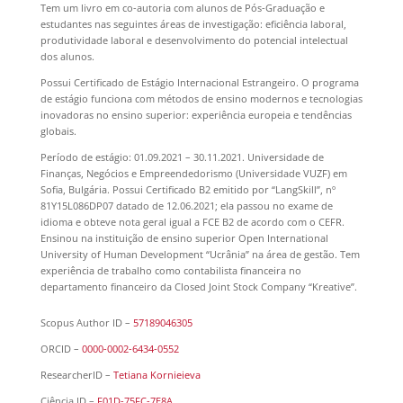
Tem um livro em co-autoria com alunos de Pós-Graduação e
estudantes nas seguintes áreas de investigação: eficiência laboral,
produtividade laboral e desenvolvimento do potencial intelectual
dos alunos.
Possui Certificado de Estágio Internacional Estrangeiro. O programa
de estágio funciona com métodos de ensino modernos e tecnologias
inovadoras no ensino superior: experiência europeia e tendências
globais.
Período de estágio: 01.09.2021 – 30.11.2021. Universidade de
Finanças, Negócios e Empreendedorismo (Universidade VUZF) em
Sofia, Bulgária. Possui Certificado B2 emitido por “LangSkill”, nº
81Y15L086DP07 datado de 12.06.2021; ela passou no exame de
idioma e obteve nota geral igual a FCE B2 de acordo com o CEFR.
Ensinou na instituição de ensino superior Open International
University of Human Development “Ucrânia” na área de gestão. Tem
experiência de trabalho como contabilista financeira no
departamento financeiro da Closed Joint Stock Company “Kreative”.
Scopus Author ID –
57189046305
ORCID –
0000-0002-6434-0552
ResearcherID –
Tetiana Kornieieva
Ciência ID –
F01D-75FC-7E8A