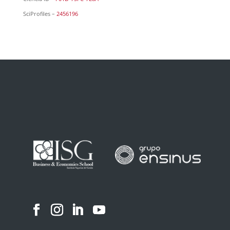
SciProfiles –
2456196