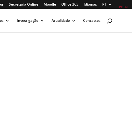
or
Secretaria Online
Moodle
Office 365
Idiomas
PT
PT
EN
os
Investigação
Atualidade
Contactos