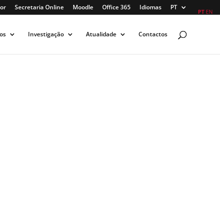
or
Secretaria Online
Moodle
Office 365
Idiomas
PT
PT
EN
os
Investigação
Atualidade
Contactos