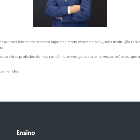
 que vos felicito em primeiro lugar por terem escolhido o ISG, uma instituição com 
ra.
as carreiras profissionais, mas também que vos ajude a criar as vossas próprias opo
 bem-vindos.
Ensino