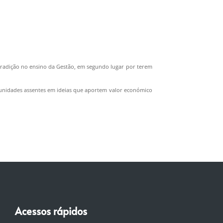
tradição no ensino da Gestão, em segundo lugar por terem
rtunidades assentes em ideias que aportem valor económico
Acessos rápidos