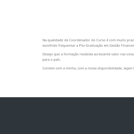
Na qualidade de Coordenador do Curso é com muito prazer
escolhido frequentar a Pós-Graduação em Gestão Financei
Desejo que a formação recebida acrescente valor nas voss
para o país.
Contem com a minha, com a nossa disponibilidade, sejam