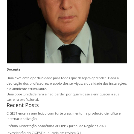
Docente
Uma excelente oportunidade para todos que desejam aprender. Dada a
dedicação dos professores; o apoio dos serviços; a qualidade das instalações;
e o ambiente estimulante.
Uma oportunidade rara a não perder por quem deseja enriquecer a sua
carreira profissional.
Recent Posts
CIGEST encerra ano letivo com forte crescimento na produção científica e
internacionalização
Prémio Dissertação Académica APFIPP / Jornal de Negócios 2027
Investigação do CIGEST publicada em revista Q1