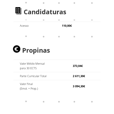
Candidaturas
Acesso
110,00€
Propinas
Valor Médio Mensal
373,04€
para 30 ECTS
Parte Curricular Total
2 611,30€
Valor Final
3 094,30€
(Emol. + Prop.)