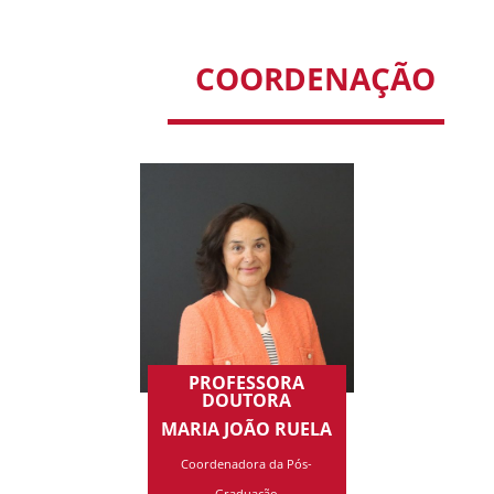
COORDENAÇÃO
PROFESSORA
DOUTORA
MARIA JOÃO RUELA
Coordenadora da Pós-
Graduação