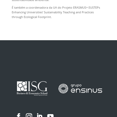
É também a coordenadora da UA do Projeto ERASMUS+ EUSTEPs
Enhancing Universities’ Sustainability Teaching and Practices
through Ecological Footprint.