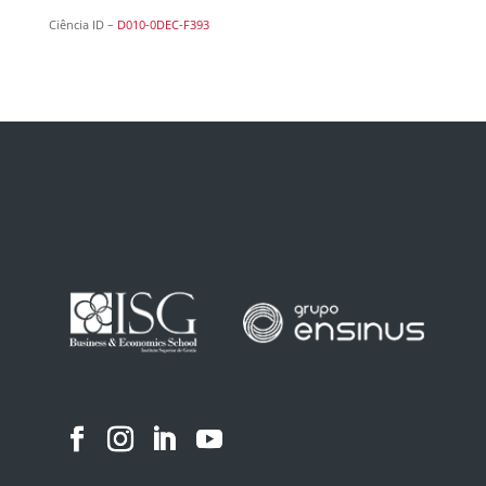
Ciência ID –
D010-0DEC-F393