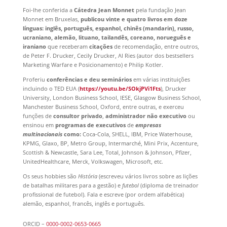
Foi-lhe conferida a
Cátedra Jean Monnet
pela fundação Jean
Monnet em Bruxelas,
publicou vinte e quatro livros em doze
línguas: inglês, português, espanhol, chinês (mandarin), russo,
ucraniano, alemão, lituano, tailandês, coreano, norueguês e
iraniano
que receberam
citações
de recomendação, entre outros,
de Peter F. Drucker, Cecily Drucker, Al Ries (autor dos bestsellers
Marketing Warfare e Posicionamento) e Philip Kotler.
Proferiu
conferências e deu seminários
em várias instituições
incluindo o TED EUA (
https://youtu.be/SOkjPVi1Fts
), Drucker
University, London Business School, IESE, Glasgow Business School,
Manchester Business School, Oxford, entre outras, e exerceu
funções de
consultor privado
,
administrador não executivo
ou
ensinou em
programas de executivos
de
empresas
multinacionais
como:
Coca-Cola, SHELL, IBM, Price Waterhouse,
KPMG, Glaxo, BP, Metro Group, Intermarché, Mini Prix, Accenture,
Scottish & Newcastle, Sara Lee, Total, Johnson & Johnson, Pfizer,
UnitedHealthcare, Merck, Volkswagen, Microsoft, etc.
Os seus hobbies são
História
(escreveu vários livros sobre as lições
de batalhas militares para a gestão) e
futebol
(diploma de treinador
profissional de futebol). Fala e escreve (por ordem alfabética)
alemão, espanhol, francês, inglês e português.
ORCID –
0000-0002-0653-0665