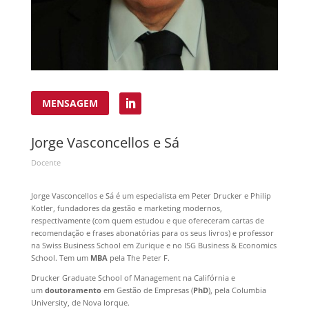
MENSAGEM
Jorge Vasconcellos e Sá
Docente
Jorge Vasconcellos e Sá é um especialista em Peter Drucker e Philip
Kotler, fundadores da gestão e marketing modernos,
respectivamente (com quem estudou e que ofereceram cartas de
recomendação e frases abonatórias para os seus livros) e professor
na Swiss Business School em Zurique e no ISG Business & Economics
School. Tem um
MBA
pela The Peter F.
Drucker Graduate School of Management na Califórnia e
um
doutoramento
em Gestão de Empresas (
PhD
), pela Columbia
University, de Nova Iorque.